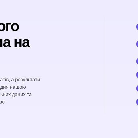
ого
на на
тів, а результати
Щодня нашою
ьних даних та
ає: