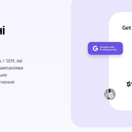
і
/ SEM, які
кампаніями
ьне
ягнення