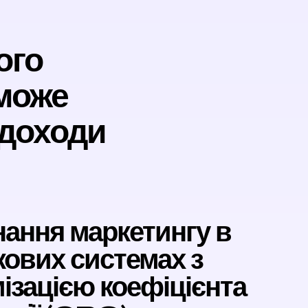
ого
може
 доходи
ання маркетингу в
ових системах з
ізацією коефіцієнта