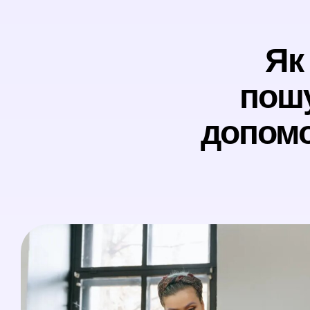
Як
пошу
допомо