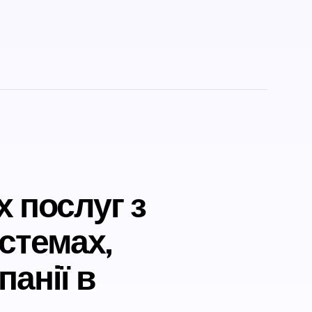
 послуг з
стемах,
панії в