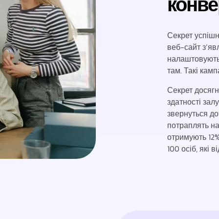
конве
Секрет успішн
веб-сайт з’явл
налаштовують 
там. Такі кам
Секрет досягн
здатності зал
звернуться до 
потраплять на
отримують 12% 
100 осіб, які 