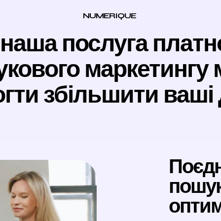
NUMERIQUE
 наша послуга платн
кового маркетингу 
гти збільшити ваші
Поєдн
пошук
оптим