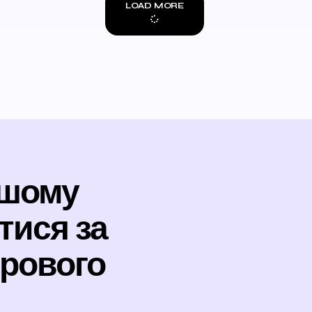
LOAD MORE
ашому
тися за
рового